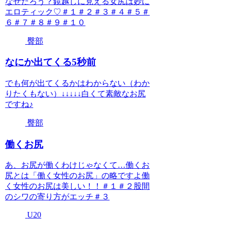
なぜだろう？鏡越しに見える女尻は妙に
エロティック♡＃１＃２＃３＃４＃５＃
６＃７＃８＃９＃１０
臀部
なにか出てくる5秒前
でも何が出てくるかはわからない（わか
りたくもない）↓↓↓↓↓白くて素敵なお尻
ですね♪
臀部
働くお尻
あ、お尻が働くわけじゃなくて…働くお
尻とは「働く女性のお尻」の略ですよ働
く女性のお尻は美しい！！＃１＃２股間
のシワの寄り方がエッチ＃３
U20