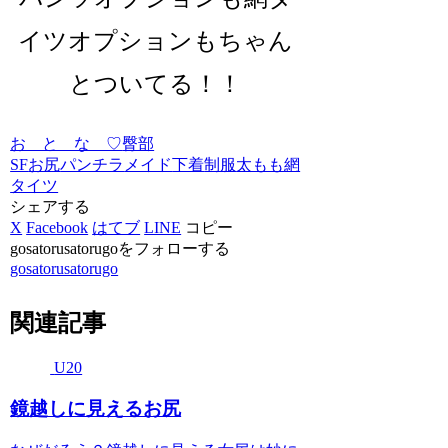
イツオプションもちゃん
とついてる！！
お と な ♡
臀部
SF
お尻
パンチラ
メイド
下着
制服
太もも
網
タイツ
シェアする
X
Facebook
はてブ
LINE
コピー
gosatorusatorugoをフォローする
gosatorusatorugo
関連記事
U20
鏡越しに見えるお尻