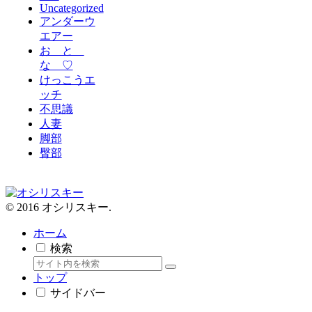
Uncategorized
アンダーウ
エアー
お と
な ♡
けっこうエ
ッチ
不思議
人妻
脚部
臀部
© 2016 オシリスキー.
ホーム
検索
トップ
サイドバー