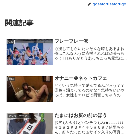
gosatorusatorugo
関連記事
フレーフレー俺
U20
応援してもらいたいそんな時もあるよね
俺はこんなふうに応援されれば頑張っち
ゃう↓↓↓ありがとうあっちこっち元気にな
りそう(*´ω｀*)すごく頑張れそう！ありが
とうところで、どんな匂い？？おじさ
ん、嬉しいよみんな、ありがとう♪ありが
とう♪いじっ...
オナニー＠ネットカフェ
臀部
どういう気持ちで励んでるんだろう？？
🤔色々溜まってるのかな？気持ちいいや
っぱ、女性もエロビで興奮しちゃうの？
止まらない指遣い止められない喘ぎ声ま
さか、、、、その入れ物に何を入れよう
としている？？＞ラブジュース？？ここ
まで書いて気づいたけど今...
たまにはお尻の前のほう
アンダーウエアー
お尻もいいけどパンチラもね★↓↓↓↓↓↓↓
＃１＃２＃３＃４＃５＃６＃７侑里ちゃ
ん、好きだったなぁサイン入りの写真集