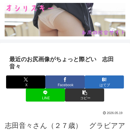
最近のお尻画像がちょっと際どい 志田
音々
X
Facebook
はてブ
LINE
コピー
2026.05.19
志田音々さん（２７歳） グラビアア