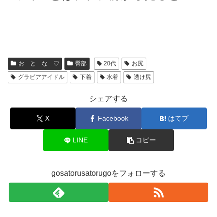
お と な ♡
臀部
20代
お尻
グラビアアイドル
下着
水着
透け尻
シェアする
X
Facebook
はてブ
LINE
コピー
gosatorusatorugoをフォローする