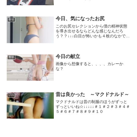
も買ったなぁ
今日、気になったお尻
臀部
このお尻セレクションから僕の精神状態
を導き出せるならどんな感じなんだろ
う？？↓↓↓白目が怖いかも４枚のなかで一
番露出が少ないけど一番好き😍
今日の献立
臀部
画像から想像すると、、、、カレーか
な？
昔は良かった ～マクドナルド～
U20
マクドナルドは昔の制服のほうがずっと
ずっといいね☆↓↓↓↓↓＃１＃２＃３＃４＃
５＃６＃７＃８＃９＃１０