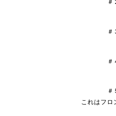
＃
＃
＃
＃
これはフロ