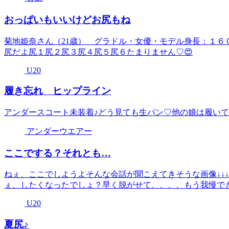
おっぱいもいいけどお尻もね
菊地姫奈さん（21歳） グラドル・女優・モデル身長：１６
尻だよ尻１尻２尻３尻４尻５尻６たまりません♡😍
U20
履き忘れ ヒップライン
アンダースコート未装着♪どう見ても生パン♡他の娘は履い
アンダーウエアー
ここでする？それとも…
ねぇ、ここでしようよそんな会話が聞こえてきそうな画像↓↓↓
ぇ、したくなったでしょ？早く脱がせて、、、、もう我慢で
U20
夏尻♪