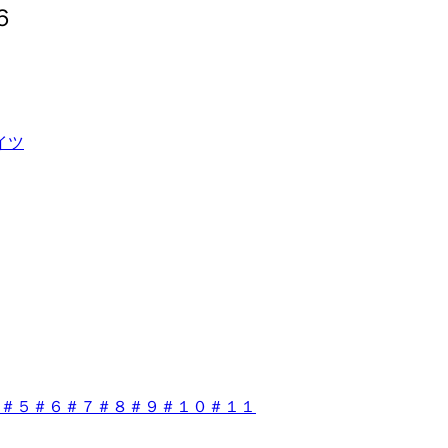
６
イツ
４＃５＃６＃７＃８＃９＃１０＃１１