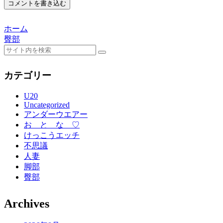
コメントを書き込む
ホーム
臀部
カテゴリー
U20
Uncategorized
アンダーウエアー
お と な ♡
けっこうエッチ
不思議
人妻
脚部
臀部
Archives