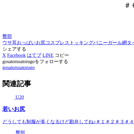
＃
臀部
ウサ耳
おっぱい
お尻
コスプレ
ストッキング
バニーガール
網タ
シェアする
X
Facebook
はてブ
LINE
コピー
gosatorusatorugoをフォローする
gosatorusatorugo
関連記事
U20
若いお尻
どうしても制服が多くなるけど勘弁してね♪＃１＃２＃３＃
臀部