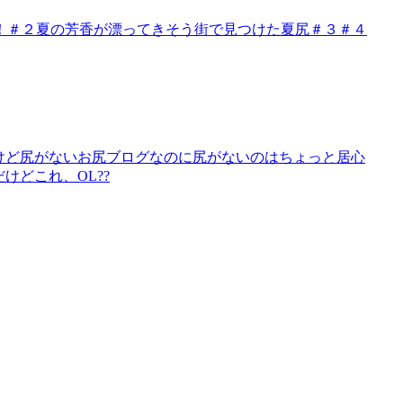
！＃２夏の芳香が漂ってきそう街で見つけた夏尻＃３＃４
けど尻がないお尻ブログなのに尻がないのはちょっと居心
けどこれ、OL??